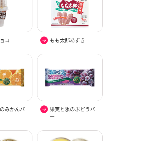
ョコ
もも太郎あずき
のみかんバ
果実と氷のぶどうバ
ー