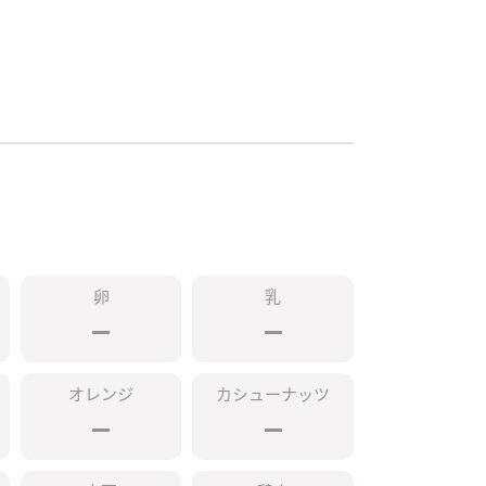
卵
乳
オレンジ
カシューナッツ