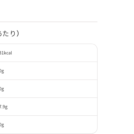
あたり）
31kcal
0g
0g
7.9g
0g