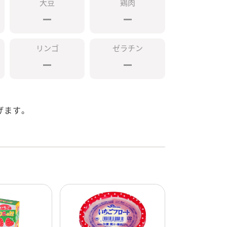
大豆
鶏肉
リンゴ
ゼラチン
げます。