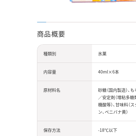
商品概要
種類別
氷菓
内容量
40ml×6本
原材料名
砂糖（国内製造）、
／安定剤（増粘多糖類
機酸等）、甘味料（ス
ン、ベニバナ黄）
保存方法
-18℃以下